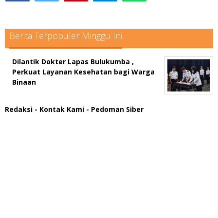
Berita Terpopuler Minggu Ini
Dilantik Dokter Lapas Bulukumba ,
Perkuat Layanan Kesehatan bagi Warga
Binaan
Redaksi
- Kontak Kami
- Pedoman Siber
scatter hitam mahjong rekomendasi
maxwin slot online
pola rumus slot gacor
admin slot gacor
situs judi online