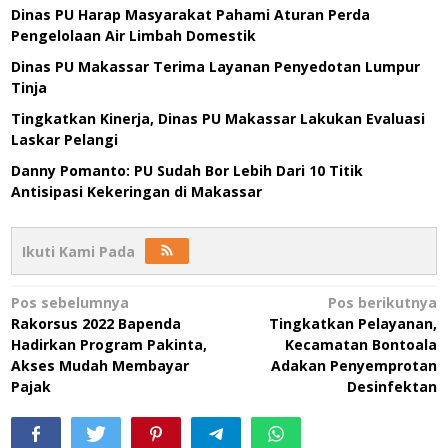
Dinas PU Harap Masyarakat Pahami Aturan Perda
Pengelolaan Air Limbah Domestik
Dinas PU Makassar Terima Layanan Penyedotan Lumpur
Tinja
Tingkatkan Kinerja, Dinas PU Makassar Lakukan Evaluasi
Laskar Pelangi
Danny Pomanto: PU Sudah Bor Lebih Dari 10 Titik
Antisipasi Kekeringan di Makassar
Ikuti Kami Pada
Navigasi
Pos sebelumnya
Pos berikutnya
Rakorsus 2022 Bapenda
Tingkatkan Pelayanan,
pos
Hadirkan Program Pakinta,
Kecamatan Bontoala
Akses Mudah Membayar
Adakan Penyemprotan
Pajak
Desinfektan