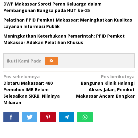
DWP Makassar Soroti Peran Keluarga dalam
Pembangunan Bangsa pada HUT ke-25
Pelatihan PPID Pemkot Makassar: Meningkatkan Kualitas
Layanan Informasi Publik
Meningkatkan Keterbukaan Pemerintah: PPID Pemkot
Makassar Adakan Pelatihan Khusus
Ikuti Kami Pada
Navigasi
Pos sebelumnya
Pos berikutnya
Distaru Makassar: 480
Bangunan Klinik Halangi
pos
Pemohon IMB Belum
Akses Jalan, Pemkot
Selesaikan SKRB, Nilainya
Makassar Ancam Bongkar
Miliaran