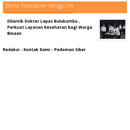
Berita Terpopuler Minggu Ini
Dilantik Dokter Lapas Bulukumba ,
Perkuat Layanan Kesehatan bagi Warga
Binaan
Redaksi
- Kontak Kami
- Pedoman Siber
scatter hitam mahjong rekomendasi
maxwin slot online
pola rumus slot gacor
admin slot gacor
situs judi online
bonus scatter hitam mahjong
pakar pola gacor slot online