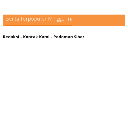
Berita Terpopuler Minggu Ini
Redaksi
- Kontak Kami
- Pedoman Siber
scatter hitam mahjong rekomendasi
maxwin slot online
pola rumus slot gacor
admin slot gacor
situs judi online
bonus scatter hitam mahjong
pakar pola gacor slot online
prediksi juara taruhan bola