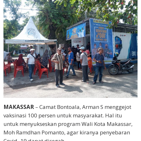
MAKASSAR
– Camat Bontoala, Arman S menggejot
vaksinasi 100 persen untuk masyarakat. Hal itu
untuk menyukseskan program Wali Kota Makassar,
Moh Ramdhan Pomanto, agar kiranya penyebaran
Covid -19 dapat dicegah.