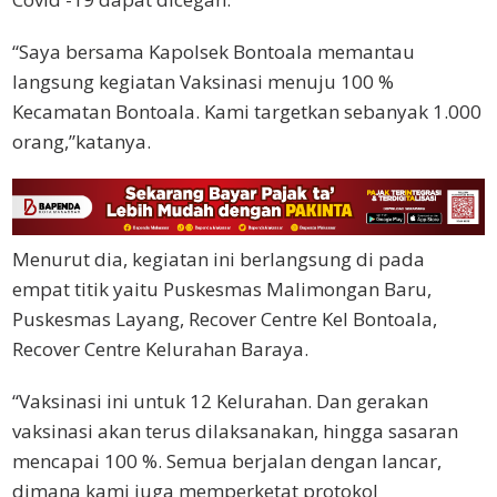
“Saya bersama Kapolsek Bontoala memantau
langsung kegiatan Vaksinasi menuju 100 %
Kecamatan Bontoala. Kami targetkan sebanyak 1.000
orang,”katanya.
Menurut dia, kegiatan ini berlangsung di pada
empat titik yaitu Puskesmas Malimongan Baru,
Puskesmas Layang, Recover Centre Kel Bontoala,
Recover Centre Kelurahan Baraya.
“Vaksinasi ini untuk 12 Kelurahan. Dan gerakan
vaksinasi akan terus dilaksanakan, hingga sasaran
mencapai 100 %. Semua berjalan dengan lancar,
dimana kami juga memperketat protokol