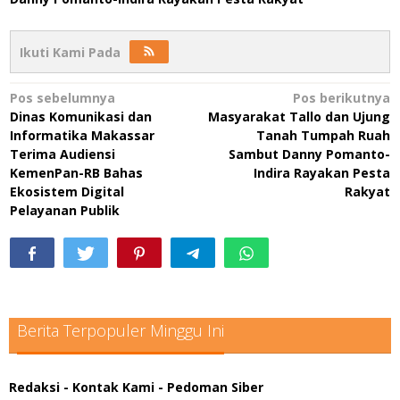
Ikuti Kami Pada
Navigasi
Pos sebelumnya
Pos berikutnya
Dinas Komunikasi dan
Masyarakat Tallo dan Ujung
pos
Informatika Makassar
Tanah Tumpah Ruah
Terima Audiensi
Sambut Danny Pomanto-
KemenPan-RB Bahas
Indira Rayakan Pesta
Ekosistem Digital
Rakyat
Pelayanan Publik
Berita Terpopuler Minggu Ini
Redaksi
- Kontak Kami
- Pedoman Siber