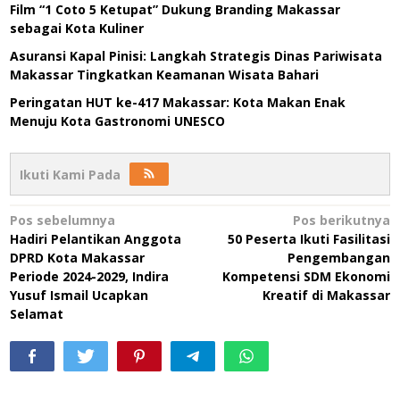
Film “1 Coto 5 Ketupat” Dukung Branding Makassar
sebagai Kota Kuliner
Asuransi Kapal Pinisi: Langkah Strategis Dinas Pariwisata
Makassar Tingkatkan Keamanan Wisata Bahari
Peringatan HUT ke-417 Makassar: Kota Makan Enak
Menuju Kota Gastronomi UNESCO
Ikuti Kami Pada
Navigasi
Pos sebelumnya
Pos berikutnya
Hadiri Pelantikan Anggota
50 Peserta Ikuti Fasilitasi
pos
DPRD Kota Makassar
Pengembangan
Periode 2024-2029, Indira
Kompetensi SDM Ekonomi
Yusuf Ismail Ucapkan
Kreatif di Makassar
Selamat