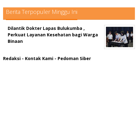
Berita Terpopuler Minggu Ini
Dilantik Dokter Lapas Bulukumba ,
Perkuat Layanan Kesehatan bagi Warga
Binaan
Redaksi
- Kontak Kami
- Pedoman Siber
scatter hitam mahjong rekomendasi
maxwin slot online
pola rumus slot gacor
admin slot gacor
situs judi online
bonus scatter hitam mahjong