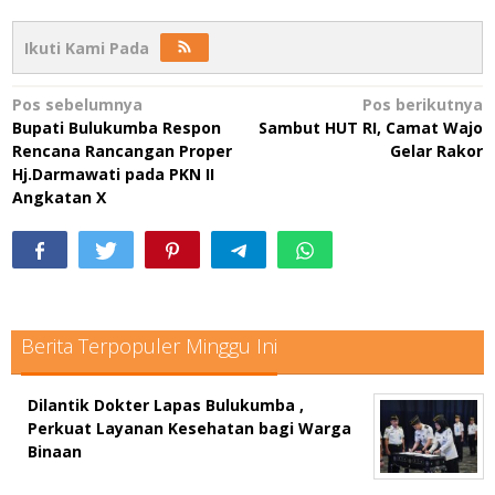
Ikuti Kami Pada
Navigasi
Pos sebelumnya
Pos berikutnya
Bupati Bulukumba Respon
Sambut HUT RI, Camat Wajo
pos
Rencana Rancangan Proper
Gelar Rakor
Hj.Darmawati pada PKN II
Angkatan X
Berita Terpopuler Minggu Ini
Dilantik Dokter Lapas Bulukumba ,
Perkuat Layanan Kesehatan bagi Warga
Binaan