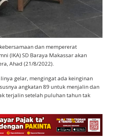
ebersamaan dan mempererat
umni (IKA) SD Baraya Makassar akan
ra, Ahad (21/8/2022).
linya gelar, mengingat ada keinginan
susnya angkatan 89 untuk menjalin dan
 terjalin setelah puluhan tahun tak