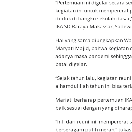
“Pertemuan ini digelar secara sed
kegiatan ini untuk mempererat p
duduk di bangku sekolah dasar,
IKA SD Baraya Makassar, Sadewi 
Hal yang sama diungkapkan Waki
Maryati Majid, bahwa kegiatan 
adanya masa pandemi sehingga,
batal digelar.
“Sejak tahun lalu, kegiatan reu
alhamdulillah tahun ini bisa ter
Mariati berharap pertemuan IKA
baik sesuai dengan yang dihara
“Inti dari reuni ini, mempererat
berseragam putih merah,” tukas 