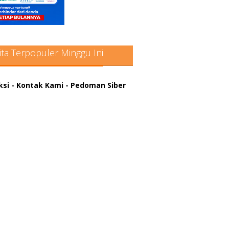
ita Terpopuler Minggu Ini
ksi
- Kontak Kami
- Pedoman Siber
atter hitam mahjong rekomendasi
win slot online
a rumus slot gacor
in slot gacor
us judi online
nus scatter hitam mahjong
ar pola gacor slot online