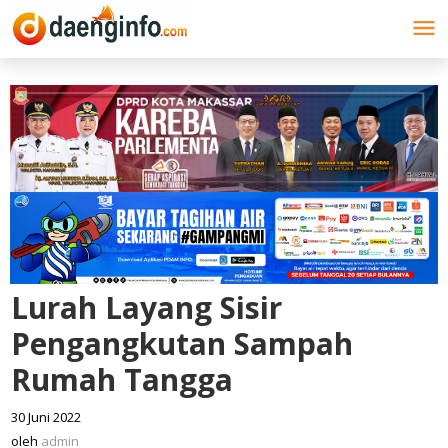
Lewati
ke
konten
Lurah Layang Sisir
Pengangkutan Sampah
Rumah Tangga
30 Juni 2022
oleh
admin
oleh
admin