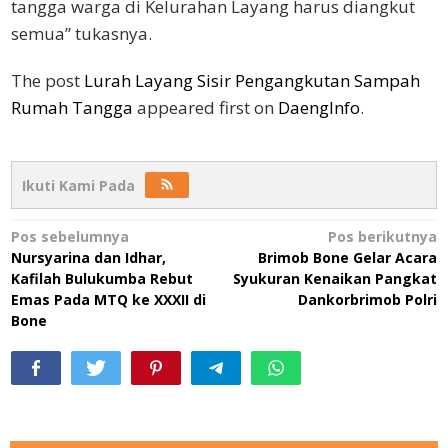
tangga warga di Kelurahan Layang harus diangkut
semua” tukasnya.
The post
Lurah Layang Sisir Pengangkutan Sampah
Rumah Tangga
appeared first on
DaengInfo
.
Ikuti Kami Pada
Navigasi
Pos sebelumnya
Pos berikutnya
Nursyarina dan Idhar,
Brimob Bone Gelar Acara
pos
Kafilah Bulukumba Rebut
Syukuran Kenaikan Pangkat
Emas Pada MTQ ke XXXII di
Dankorbrimob Polri
Bone