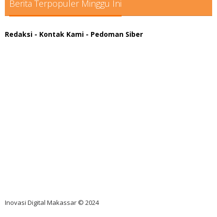
Berita Terpopuler Minggu Ini
Redaksi
- Kontak Kami
- Pedoman Siber
scatter hitam mahjong rekomendasi
maxwin slot online
pola rumus slot gacor
admin slot gacor
situs judi online
bonus scatter hitam mahjong
pakar pola gacor slot online
prediksi juara taruhan bola
Inovasi Digital Makassar © 2024