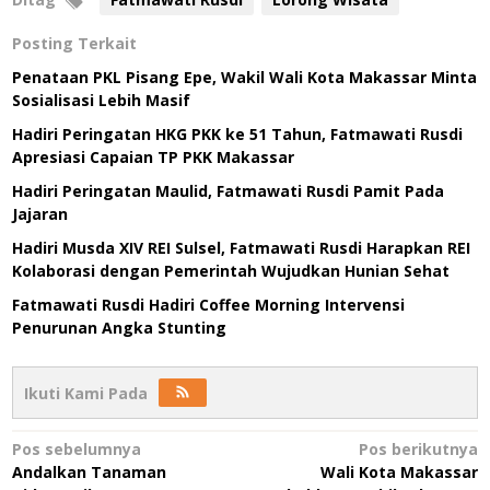
Posting Terkait
Penataan PKL Pisang Epe, Wakil Wali Kota Makassar Minta
Sosialisasi Lebih Masif
Hadiri Peringatan HKG PKK ke 51 Tahun, Fatmawati Rusdi
Apresiasi Capaian TP PKK Makassar
Hadiri Peringatan Maulid, Fatmawati Rusdi Pamit Pada
Jajaran
Hadiri Musda XIV REI Sulsel, Fatmawati Rusdi Harapkan REI
Kolaborasi dengan Pemerintah Wujudkan Hunian Sehat
Fatmawati Rusdi Hadiri Coffee Morning Intervensi
Penurunan Angka Stunting
Ikuti Kami Pada
Navigasi
Pos sebelumnya
Pos berikutnya
Andalkan Tanaman
Wali Kota Makassar
pos