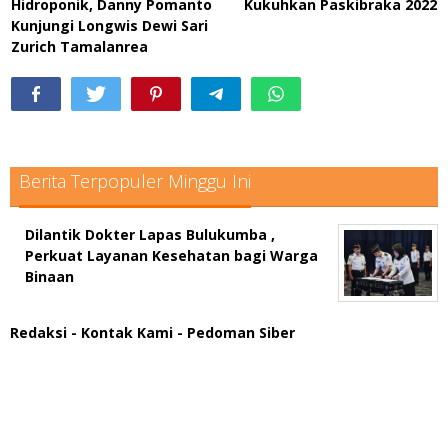
Hidroponik, Danny Pomanto
Kukuhkan Paskibraka 2022
Kunjungi Longwis Dewi Sari
Zurich Tamalanrea
Berita Terpopuler Minggu Ini
Dilantik Dokter Lapas Bulukumba ,
Perkuat Layanan Kesehatan bagi Warga
Binaan
Redaksi
- Kontak Kami
- Pedoman Siber
scatter hitam mahjong rekomendasi
maxwin slot online
pola rumus slot gacor