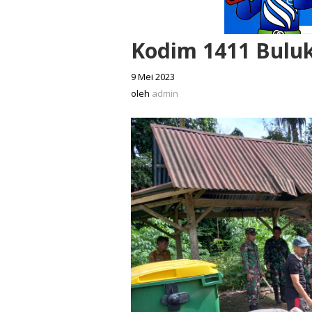
Kodim 1411 Buluk
9 Mei 2023
oleh
admin
oleh
admin