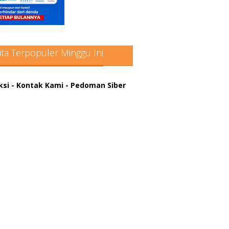
ita Terpopuler Minggu Ini
ksi
- Kontak Kami
- Pedoman Siber
atter hitam mahjong rekomendasi
win slot online
a rumus slot gacor
in slot gacor
us judi online
nus scatter hitam mahjong
ar pola gacor slot online