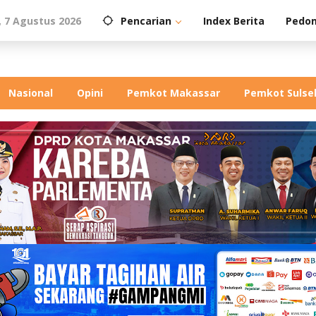
 7 Agustus 2026
Pencarian
Index Berita
Pedom
Nasional
Opini
Pemkot Makassar
Pemkot Sulse