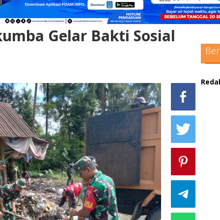
umba Gelar Bakti Sosial
Ber
Reda
sc
max
pol
adm
sit
bo
pak