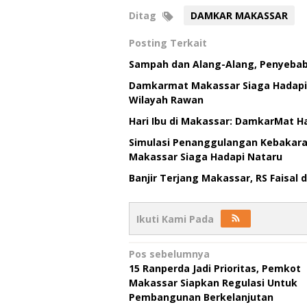
Ditag
DAMKAR MAKASSAR
Posting Terkait
Sampah dan Alang-Alang, Penyebab
Damkarmat Makassar Siaga Hadapi P
Wilayah Rawan
Hari Ibu di Makassar: DamkarMat Ha
Simulasi Penanggulangan Kebakara
Makassar Siaga Hadapi Nataru
Banjir Terjang Makassar, RS Faisa
Ikuti Kami Pada
Navigasi
Pos sebelumnya
15 Ranperda Jadi Prioritas, Pemkot
pos
Makassar Siapkan Regulasi Untuk
Pembangunan Berkelanjutan