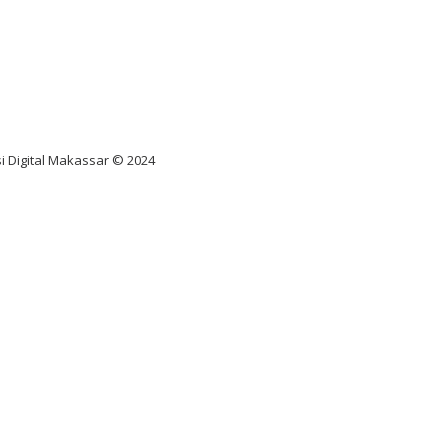
nus scatter hitam mahjong
ar pola gacor slot online
diksi juara taruhan bola
i Digital Makassar © 2024