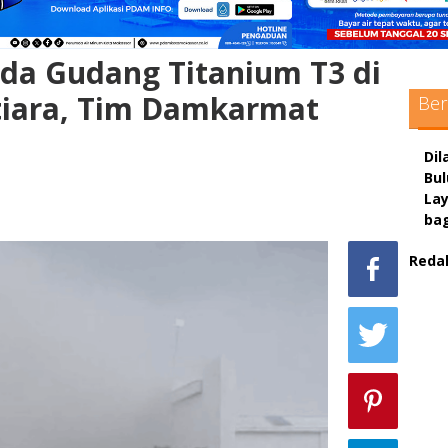
da Gudang Titanium T3 di
iara, Tim Damkarmat
Ber
Dil
Bu
La
ba
Reda
sc
max
pol
adm
sit