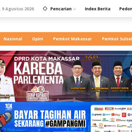
 9 Agustus 2026
Pencarian
Index Berita
Pedom
Nasional
Opini
Pemkot Makassar
Pemkot Sulse