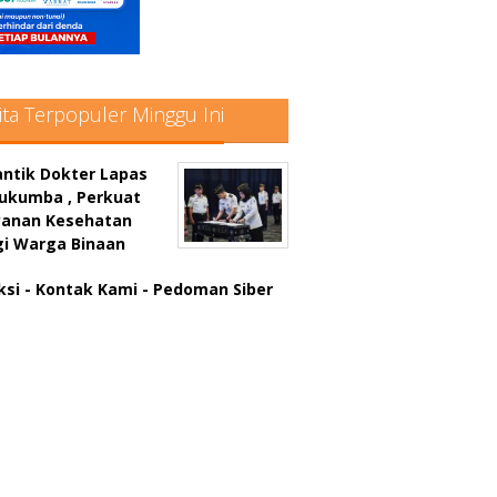
ita Terpopuler Minggu Ini
antik Dokter Lapas
lukumba , Perkuat
yanan Kesehatan
gi Warga Binaan
ksi
- Kontak Kami
- Pedoman Siber
atter hitam mahjong rekomendasi
win slot online
a rumus slot gacor
in slot gacor
us judi online