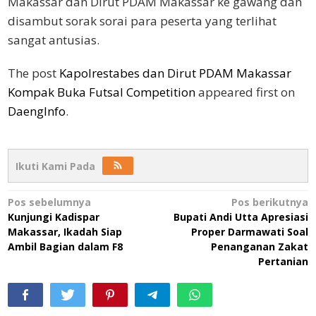
Makassar dan Dirut PDAM Makassar ke gawang dan
disambut sorak sorai para peserta yang terlihat
sangat antusias.
The post
Kapolrestabes dan Dirut PDAM Makassar
Kompak Buka Futsal Competition
appeared first on
DaengInfo
.
Ikuti Kami Pada
Navigasi
Pos sebelumnya
Pos berikutnya
Kunjungi Kadispar
Bupati Andi Utta Apresiasi
pos
Makassar, Ikadah Siap
Proper Darmawati Soal
Ambil Bagian dalam F8
Penanganan Zakat
Pertanian