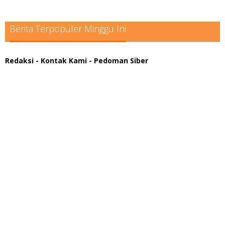
Berita Terpopuler Minggu Ini
Redaksi
- Kontak Kami
- Pedoman Siber
scatter hitam mahjong rekomendasi
maxwin slot online
pola rumus slot gacor
admin slot gacor
situs judi online
bonus scatter hitam mahjong
pakar pola gacor slot online
prediksi juara taruhan bola