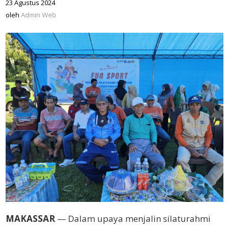
23 Agustus 2024
oleh
Admin
oleh
Admin Web
Web
MAKASSAR
— Dalam upaya menjalin silaturahmi