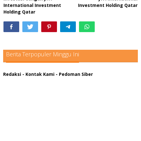
International Investment
Investment Holding Qatar
Holding Qatar
Berita Terpopuler Minggu Ini
Redaksi
- Kontak Kami
- Pedoman Siber
scatter hitam mahjong rekomendasi
maxwin slot online
pola rumus slot gacor
admin slot gacor
situs judi online