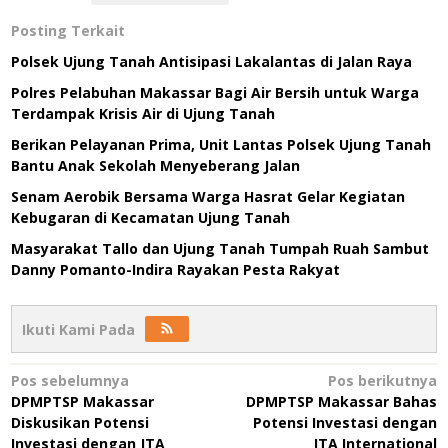
Posting Terkait
Polsek Ujung Tanah Antisipasi Lakalantas di Jalan Raya
Polres Pelabuhan Makassar Bagi Air Bersih untuk Warga
Terdampak Krisis Air di Ujung Tanah
Berikan Pelayanan Prima, Unit Lantas Polsek Ujung Tanah
Bantu Anak Sekolah Menyeberang Jalan
Senam Aerobik Bersama Warga Hasrat Gelar Kegiatan
Kebugaran di Kecamatan Ujung Tanah
Masyarakat Tallo dan Ujung Tanah Tumpah Ruah Sambut
Danny Pomanto-Indira Rayakan Pesta Rakyat
Ikuti Kami Pada
Navigasi
Pos sebelumnya
Pos berikutnya
DPMPTSP Makassar
DPMPTSP Makassar Bahas
pos
Diskusikan Potensi
Potensi Investasi dengan
Investasi dengan JTA
JTA International