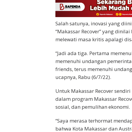
Salah satunya, inovasi yang diin
“Makassar Recover” yang dinilai
melewati masa kritis apalagi di
“Jadi ada tiga. Pertama memen
memenuhi undangan pemerintah 
friends, terus memenuhi undanga
ucapnya, Rabu (6/7/22).
Untuk Makassar Recover sendiri
dalam program Makassar Recover
sosial, dan pemulihan ekonomi.
“Saya merasa terhormat mendap
bahwa Kota Makassar dan Austra