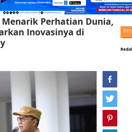
 Menarik Perhatian Dunia,
rkan Inovasinya di
Ber
ty
Reda
sc
max
pol
adm
sit
bo
pak