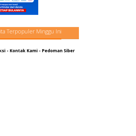
ita Terpopuler Minggu Ini
ksi
- Kontak Kami
- Pedoman Siber
atter hitam mahjong rekomendasi
win slot online
a rumus slot gacor
in slot gacor
us judi online
nus scatter hitam mahjong
ar pola gacor slot online