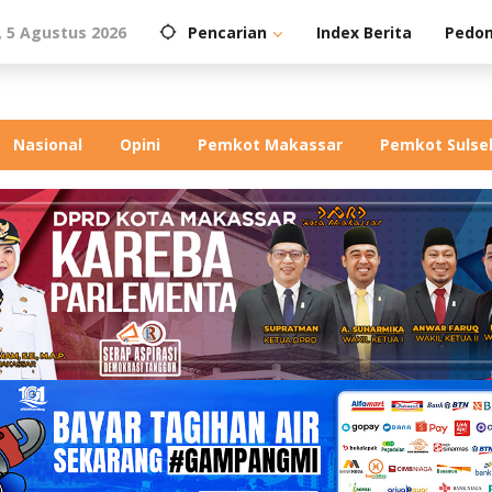
, 5 Agustus 2026
Pencarian
Index Berita
Pedom
Nasional
Opini
Pemkot Makassar
Pemkot Sulse