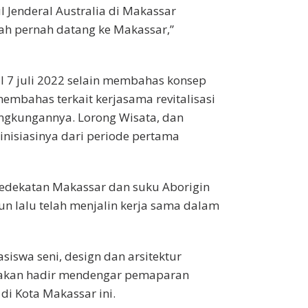
 Jenderal Australia di Makassar
ah pernah datang ke Makassar,”
 7 juli 2022 selain membahas konsep
embahas terkait kerjasama revitalisasi
ngkungannya. Lorong Wisata, dan
inisiasinya dari periode pertama
 kedekatan Makassar dan suku Aborigin
hun lalu telah menjalin kerja sama dalam
iswa seni, design dan arsitektur
 akan hadir mendengar pemaparan
di Kota Makassar ini.