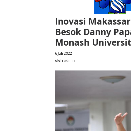
Inovasi Makassar
Besok Danny Papa
Monash Universi
6 Juli 2022
oleh
admin
oleh
admin