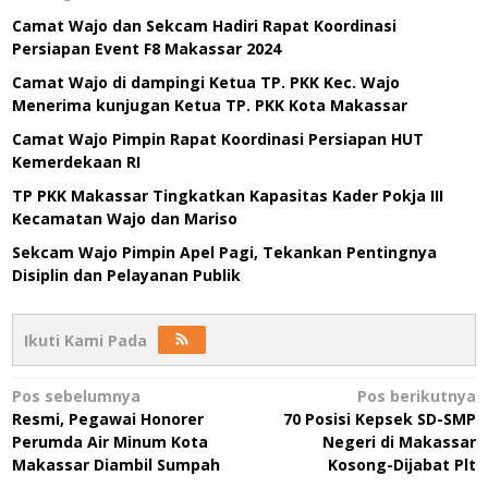
Camat Wajo dan Sekcam Hadiri Rapat Koordinasi
Persiapan Event F8 Makassar 2024
Camat Wajo di dampingi Ketua TP. PKK Kec. Wajo
Menerima kunjugan Ketua TP. PKK Kota Makassar
Camat Wajo Pimpin Rapat Koordinasi Persiapan HUT
Kemerdekaan RI
TP PKK Makassar Tingkatkan Kapasitas Kader Pokja III
Kecamatan Wajo dan Mariso
Sekcam Wajo Pimpin Apel Pagi, Tekankan Pentingnya
Disiplin dan Pelayanan Publik
Ikuti Kami Pada
Navigasi
Pos sebelumnya
Pos berikutnya
Resmi, Pegawai Honorer
70 Posisi Kepsek SD-SMP
pos
Perumda Air Minum Kota
Negeri di Makassar
Makassar Diambil Sumpah
Kosong-Dijabat Plt