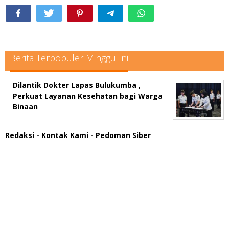
Berita Terpopuler Minggu Ini
Dilantik Dokter Lapas Bulukumba ,
Perkuat Layanan Kesehatan bagi Warga
Binaan
Redaksi
- Kontak Kami
- Pedoman Siber
scatter hitam mahjong rekomendasi
maxwin slot online
pola rumus slot gacor
admin slot gacor