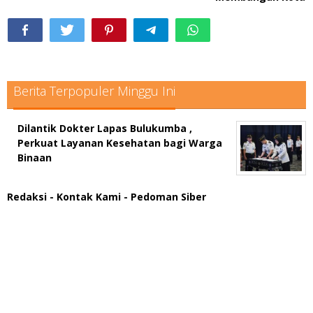
Berita Terpopuler Minggu Ini
Dilantik Dokter Lapas Bulukumba ,
Perkuat Layanan Kesehatan bagi Warga
Binaan
Redaksi
- Kontak Kami
- Pedoman Siber
scatter hitam mahjong rekomendasi
maxwin slot online
pola rumus slot gacor
admin slot gacor