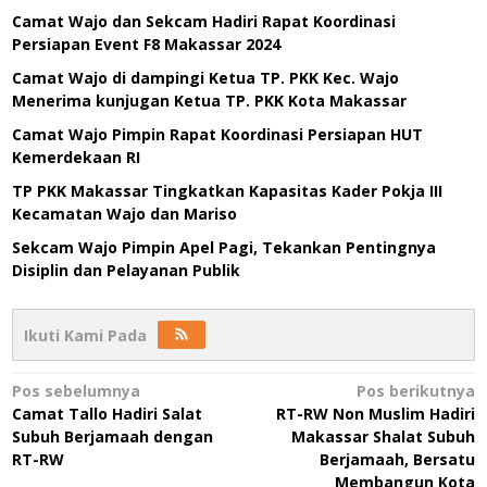
Camat Wajo dan Sekcam Hadiri Rapat Koordinasi
Persiapan Event F8 Makassar 2024
Camat Wajo di dampingi Ketua TP. PKK Kec. Wajo
Menerima kunjugan Ketua TP. PKK Kota Makassar
Camat Wajo Pimpin Rapat Koordinasi Persiapan HUT
Kemerdekaan RI
TP PKK Makassar Tingkatkan Kapasitas Kader Pokja III
Kecamatan Wajo dan Mariso
Sekcam Wajo Pimpin Apel Pagi, Tekankan Pentingnya
Disiplin dan Pelayanan Publik
Ikuti Kami Pada
Navigasi
Pos sebelumnya
Pos berikutnya
Camat Tallo Hadiri Salat
RT-RW Non Muslim Hadiri
pos
Subuh Berjamaah dengan
Makassar Shalat Subuh
RT-RW
Berjamaah, Bersatu
Membangun Kota