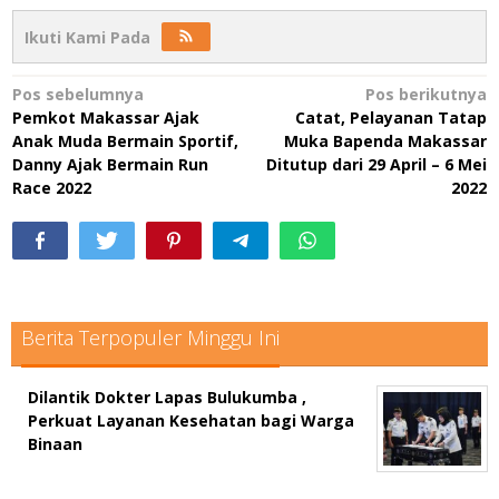
Ikuti Kami Pada
Navigasi
Pos sebelumnya
Pos berikutnya
Pemkot Makassar Ajak
Catat, Pelayanan Tatap
pos
Anak Muda Bermain Sportif,
Muka Bapenda Makassar
Danny Ajak Bermain Run
Ditutup dari 29 April – 6 Mei
Race 2022
2022
Berita Terpopuler Minggu Ini
Dilantik Dokter Lapas Bulukumba ,
Perkuat Layanan Kesehatan bagi Warga
Binaan