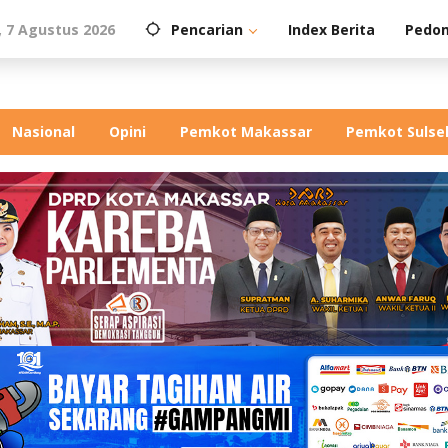
 7 Agustus 2026
Pencarian
Index Berita
Pedom
Nasional
Opini
Pemkot Makassar
Pemkot Sulse