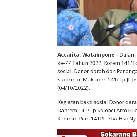
Accarita, Watampone
– Dalam
ke-77 Tahun 2022, Korem 141/T
sosial, Donor darah dan Penang
Sudirman Makorem 141/Tp Jl. Je
(04/10/2022).
Kegiatan bakti sosial Donor dar
Danrem 141/Tp Kolonel Arm Budi 
Koorcab Rem 141PD XIV/ Hsn Ny. 