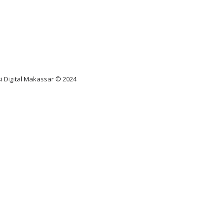
nus scatter hitam mahjong
ar pola gacor slot online
diksi juara taruhan bola
i Digital Makassar © 2024