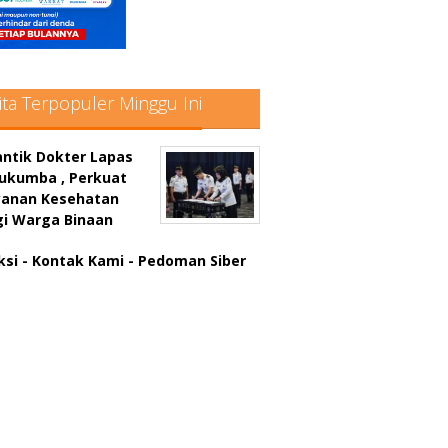
ita Terpopuler Minggu Ini
antik Dokter Lapas
lukumba , Perkuat
yanan Kesehatan
gi Warga Binaan
ksi
- Kontak Kami
- Pedoman Siber
atter hitam mahjong rekomendasi
win slot online
a rumus slot gacor
in slot gacor
us judi online