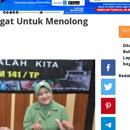
gat Untuk Menolong
Ber
Dil
Bu
La
ba
Reda
sc
max
pol
adm
sit