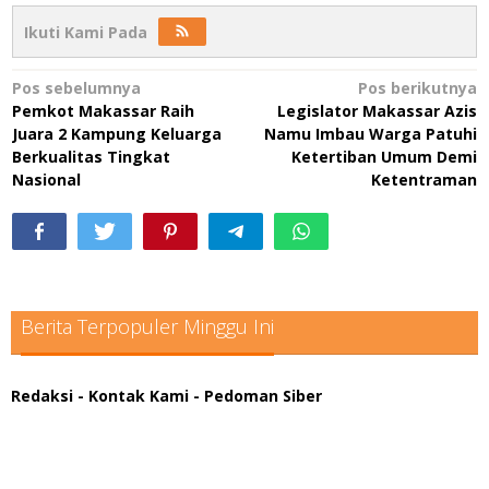
Ikuti Kami Pada
Navigasi
Pos sebelumnya
Pos berikutnya
Pemkot Makassar Raih
Legislator Makassar Azis
pos
Juara 2 Kampung Keluarga
Namu Imbau Warga Patuhi
Berkualitas Tingkat
Ketertiban Umum Demi
Nasional
Ketentraman
Berita Terpopuler Minggu Ini
Redaksi
- Kontak Kami
- Pedoman Siber
scatter hitam mahjong rekomendasi
maxwin slot online