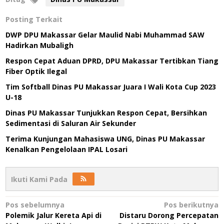
Posting Terkait
DWP DPU Makassar Gelar Maulid Nabi Muhammad SAW
Hadirkan Mubaligh
Respon Cepat Aduan DPRD, DPU Makassar Tertibkan Tiang
Fiber Optik Ilegal
Tim Softball Dinas PU Makassar Juara I Wali Kota Cup 2023
U-18
Dinas PU Makassar Tunjukkan Respon Cepat, Bersihkan
Sedimentasi di Saluran Air Sekunder
Terima Kunjungan Mahasiswa UNG, Dinas PU Makassar
Kenalkan Pengelolaan IPAL Losari
Ikuti Kami Pada
Navigasi
Pos sebelumnya
Pos berikutnya
Polemik Jalur Kereta Api di
Distaru Dorong Percepatan
pos