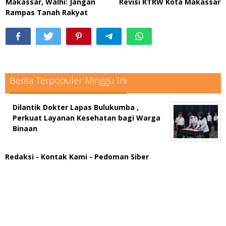
Makassar, Walhi: Jangan
Revisi RTRW Kota Makassar
Rampas Tanah Rakyat
Berita Terpopuler Minggu Ini
Dilantik Dokter Lapas Bulukumba ,
Perkuat Layanan Kesehatan bagi Warga
Binaan
Redaksi
- Kontak Kami
- Pedoman Siber
scatter hitam mahjong rekomendasi
maxwin slot online
pola rumus slot gacor