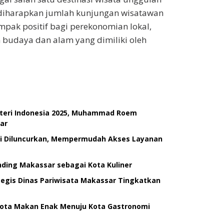
, diharapkan jumlah kunjungan wisatawan
ak positif bagi perekonomian lokal,
budaya dan alam yang dimiliki oleh
Puteri Indonesia 2025, Muhammad Roem
ar
mi Diluncurkan, Mempermudah Akses Layanan
nding Makassar sebagai Kota Kuliner
ategis Dinas Pariwisata Makassar Tingkatkan
Kota Makan Enak Menuju Kota Gastronomi