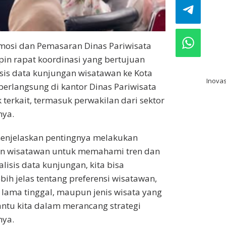
bo
pak
osi dan Pemasaran Dinas Pariwisata
pin rapat koordinasi yang bertujuan
pre
is data kunjungan wisatawan ke Kota
Inovas
berlangsung di kantor Dinas Pariwisata
 terkait, termasuk perwakilan dari sektor
nya.
 menjelaskan pentingnya melakukan
gan wisatawan untuk memahami tren dan
isis data kunjungan, kita bisa
h jelas tentang preferensi wisatawan,
, lama tinggal, maupun jenis wisata yang
antu kita dalam merancang strategi
nya.