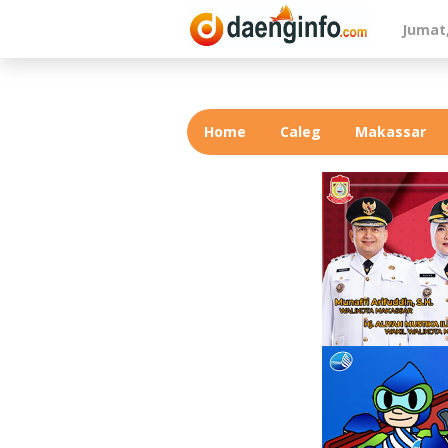
Lewati
Jumat,
ke
konten
Home
Caleg
Makassar