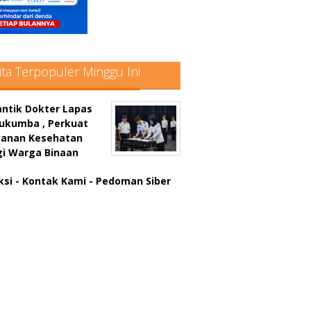
ita Terpopuler Minggu Ini
antik Dokter Lapas
lukumba , Perkuat
yanan Kesehatan
gi Warga Binaan
ksi
- Kontak Kami
- Pedoman Siber
atter hitam mahjong rekomendasi
win slot online
a rumus slot gacor
in slot gacor
us judi online