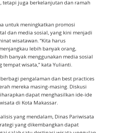
 tetapi juga berkelanjutan dan ramah
na untuk meningkatkan promosi
tal dan media sosial, yang kini menjadi
inat wisatawan. “Kita harus
menjangkau lebih banyak orang,
ebih banyak menggunakan media sosial
tempat wisata,” kata Yulianti.
 berbagi pengalaman dan best practices
erah mereka masing-masing. Diskusi
 diharapkan dapat menghasilkan ide-ide
isata di Kota Makassar.
alisis yang mendalam, Dinas Pariwisata
trategi yang dikembangkan dapat
ai salah satu destinasi wisata unggulan