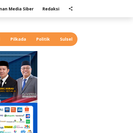
an Media Siber
Redaksi
l
Pilkada
Politik
Sulsel