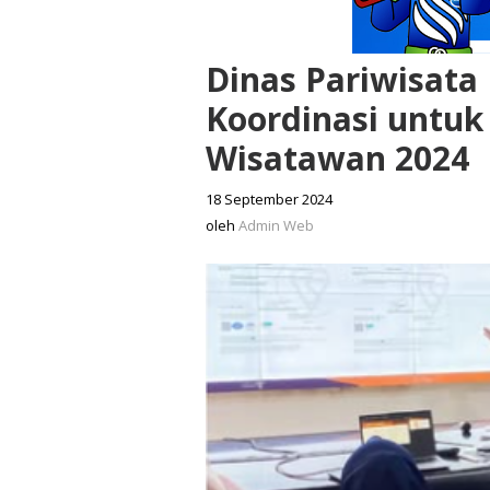
Dinas Pariwisata
Koordinasi untuk
Wisatawan 2024
18 September 2024
oleh
Admin
oleh
Admin Web
Web