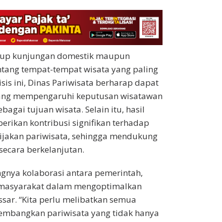
kup kunjungan domestik maupun
tentang tempat-tempat wisata yang paling
sis ini, Dinas Pariwisata berharap dapat
 yang mempengaruhi keputusan wisatawan
gai tujuan wisata. Selain itu, hasil
rikan kontribusi signifikan terhadap
ijakan pariwisata, sehingga mendukung
secara berkelanjutan.
ngnya kolaborasi antara pemerintah,
n masyarakat dalam mengoptimalkan
ssar. “Kita perlu melibatkan semua
gembangkan pariwisata yang tidak hanya