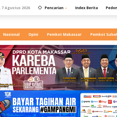
 7 Agustus 2026
Pencarian
Index Berita
Pedom
Nasional
Opini
Pemkot Makassar
Pemkot Sulse