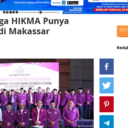
ga HIKMA Punya
 di Makassar
Ber
Reda
sc
max
pol
adm
sit
bo
pak