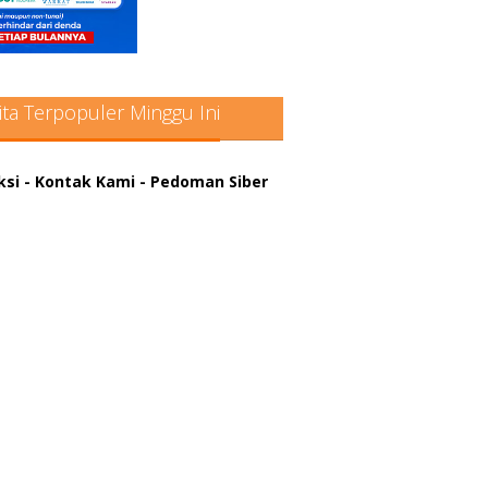
ita Terpopuler Minggu Ini
ksi
- Kontak Kami
- Pedoman Siber
atter hitam mahjong rekomendasi
win slot online
a rumus slot gacor
in slot gacor
us judi online
nus scatter hitam mahjong
ar pola gacor slot online