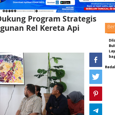
ukung Program Strategis
gunan Rel Kereta Api
Ber
Dil
Bu
La
ba
Reda
sc
max
pol
adm
sit