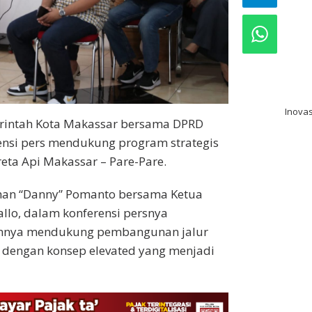
bo
pak
pre
Inovas
intah Kota Makassar bersama DPRD
ensi pers mendukung program strategis
eta Api Makassar – Pare-Pare.
han “Danny” Pomanto bersama Ketua
llo, dalam konferensi persnya
annya mendukung pembangunan jalur
e dengan konsep elevated yang menjadi