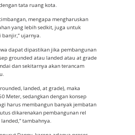
engan tata ruang kota.
ertimbangan, mengapa mengharuskan
han yang lebih sedkit, juga untuk
banjir,” ujarnya.
a dapat dipastikan jika pembangunan
sep grounded atau landed atau at grade
andai dan sekitarnya akan terancam
u.
rounded, landed, at grade), maka
50 Meter, sedangkan dengan konsep
 lagi harus membangun banyak jembatan
putus dikarenakan pembangunan rel
u landed,” tambahnya.
enurut Danny, karena adanya proses