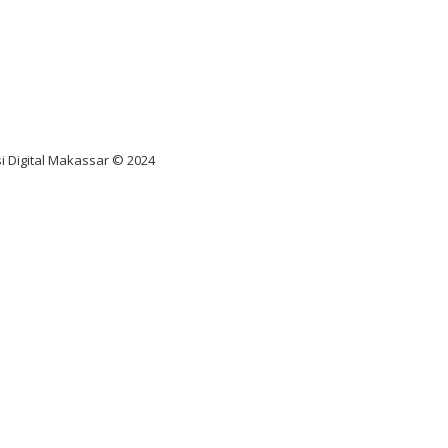
nus scatter hitam mahjong
ar pola gacor slot online
diksi juara taruhan bola
i Digital Makassar © 2024