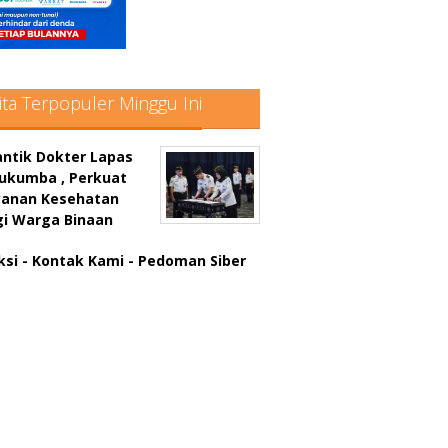
ita Terpopuler Minggu Ini
antik Dokter Lapas
lukumba , Perkuat
yanan Kesehatan
gi Warga Binaan
ksi
- Kontak Kami
- Pedoman Siber
atter hitam mahjong rekomendasi
win slot online
a rumus slot gacor
in slot gacor
us judi online