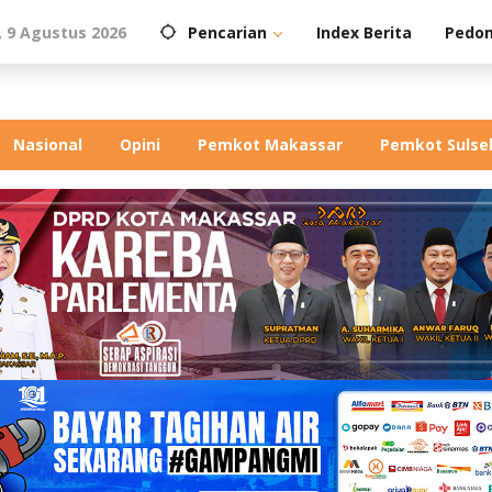
 9 Agustus 2026
Pencarian
Index Berita
Pedom
Nasional
Opini
Pemkot Makassar
Pemkot Sulse