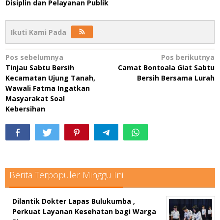
Disiplin dan Pelayanan Publik
Ikuti Kami Pada
Navigasi
Pos sebelumnya
Pos berikutnya
Tinjau Sabtu Bersih
Camat Bontoala Giat Sabtu
pos
Kecamatan Ujung Tanah,
Bersih Bersama Lurah
Wawali Fatma Ingatkan
Masyarakat Soal
Kebersihan
Berita Terpopuler Minggu Ini
Dilantik Dokter Lapas Bulukumba ,
Perkuat Layanan Kesehatan bagi Warga