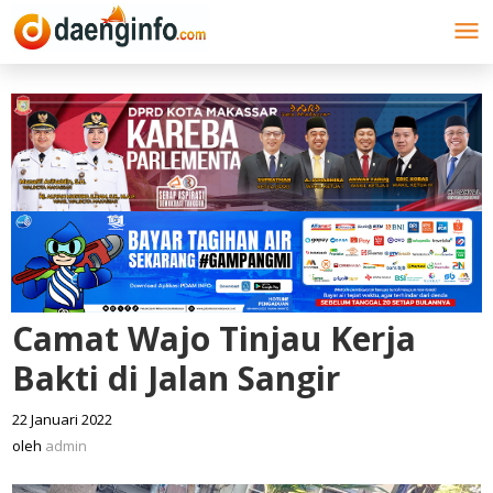
Lewati
ke
konten
Camat Wajo Tinjau Kerja
Bakti di Jalan Sangir
22 Januari 2022
oleh
admin
oleh
admin