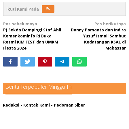
Ikuti Kami Pada
Navigasi
Pos sebelumnya
Pos berikutnya
PJ Sekda Dampingi Staf Ahli
Danny Pomanto dan Indira
pos
Kemenkominfo RI Buka
Yusuf Ismail Sambut
Resmi KIM FEST dan UMKM
Kedatangan KSAL di
Fiesta 2024
Makassar
Berita Terpopuler Minggu Ini
Redaksi
- Kontak Kami
- Pedoman Siber
scatter hitam mahjong rekomendasi
maxwin slot online