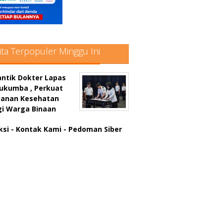
ita Terpopuler Minggu Ini
antik Dokter Lapas
lukumba , Perkuat
yanan Kesehatan
gi Warga Binaan
ksi
- Kontak Kami
- Pedoman Siber
atter hitam mahjong rekomendasi
win slot online
a rumus slot gacor
in slot gacor
us judi online