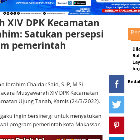
h XIV DPK Kecamatan
ahim: Satukan persepsi
Ber
am pemerintah
Dil
Bu
La
ba
Reda
Ibrahim Chaidar Said, S.IP, M.Si
sc
 acara Musyawarah XIV DPK Kecamatan
amatan Ujung Tanah, Kamis (24/3/2022).
max
pol
gaku ingin bersinergi untuk menyatukan
wal program pemerintah kota Makassar.
adm
sit