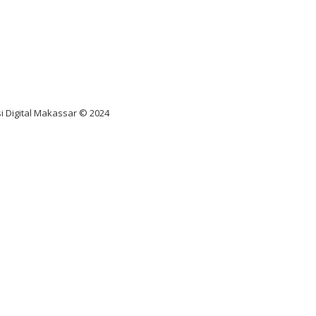
nus scatter hitam mahjong
ar pola gacor slot online
diksi juara taruhan bola
i Digital Makassar © 2024