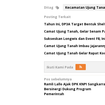
Ditag
Kecamatan Ujung Tan
Posting Terkait
Tahun Ini, DP3A Target Bentuk Shel
Camat Ujung Tanah, Gelar Senam P
Sukseskan Longwis dan Event F8, I
Camat Ujung Tanah Imbau Jajarann
Camat Ujung Tanah Gelar Rapat Koo
Ikuti Kami Pada
Navigasi
Pos sebelumnya
Ramli Lallo Ajak DPK KNPI Sangkarr
pos
Bersinergi Dukung Program
Pemerintah