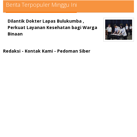
Berita Terpopuler Minggu Ini
Dilantik Dokter Lapas Bulukumba ,
Perkuat Layanan Kesehatan bagi Warga
Binaan
Redaksi
- Kontak Kami
- Pedoman Siber
scatter hitam mahjong rekomendasi
maxwin slot online
pola rumus slot gacor
admin slot gacor
situs judi online
bonus scatter hitam mahjong
pakar pola gacor slot online