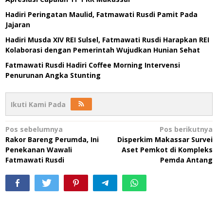
Hadiri Peringatan Maulid, Fatmawati Rusdi Pamit Pada
Jajaran
Hadiri Musda XIV REI Sulsel, Fatmawati Rusdi Harapkan REI
Kolaborasi dengan Pemerintah Wujudkan Hunian Sehat
Fatmawati Rusdi Hadiri Coffee Morning Intervensi
Penurunan Angka Stunting
Ikuti Kami Pada
Navigasi
Pos sebelumnya
Pos berikutnya
Rakor Bareng Perumda, Ini
Disperkim Makassar Survei
pos
Penekanan Wawali
Aset Pemkot di Kompleks
Fatmawati Rusdi
Pemda Antang