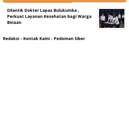
Dilantik Dokter Lapas Bulukumba ,
Perkuat Layanan Kesehatan bagi Warga
Binaan
Redaksi
- Kontak Kami
- Pedoman Siber
scatter hitam mahjong rekomendasi
maxwin slot online
pola rumus slot gacor
admin slot gacor
situs judi online
bonus scatter hitam mahjong
pakar pola gacor slot online
prediksi juara taruhan bola