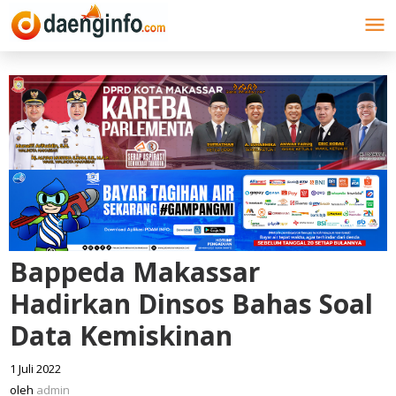
Lewati
ke
konten
Bappeda Makassar
Hadirkan Dinsos Bahas Soal
Data Kemiskinan
1 Juli 2022
oleh
admin
oleh
admin