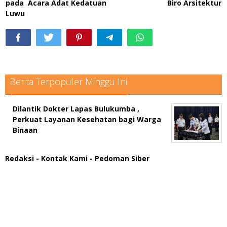
pada Acara Adat Kedatuan
Biro Arsitektur
Luwu
Berita Terpopuler Minggu Ini
Dilantik Dokter Lapas Bulukumba ,
Perkuat Layanan Kesehatan bagi Warga
Binaan
Redaksi
- Kontak Kami
- Pedoman Siber
scatter hitam mahjong rekomendasi
maxwin slot online
pola rumus slot gacor