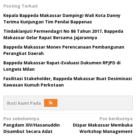
Posting Terkait
Kepala Bappeda Makassar Dampingi Wali Kota Danny
Terima Kunjungan Tim Penilai Bappenas
Tindaklanjuti Permendagri No 86 Tahun 2017, Bappeda
Makassar Gelar Rapat Bersama Jajarannya
Bappeda Makassar Monev Perencanaan Pembangunan
Perangkat Daerah
Bappeda Makassar Rapat-Evaluasi Dukumen RPJPD di
Longwis Milan
Fasilitasi Stakeholder, Bappeda Makassar Buat Desiminasi
Kawasan Kumuh Perkotaan
Ikuti Kami Pada
Navigasi
Pos sebelumnya
Pos berikutnya
Pangdam XIV/Hasanuddin
Dispar Makassar Membuka
pos
Disambut Secara Adat
Workshop Management