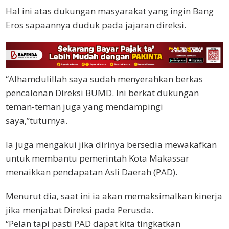
Hal ini atas dukungan masyarakat yang ingin Bang
Eros sapaannya duduk pada jajaran direksi.
“Alhamdulillah saya sudah menyerahkan berkas
pencalonan Direksi BUMD. Ini berkat dukungan
teman-teman juga yang mendampingi
saya,”tuturnya.
Ia juga mengakui jika dirinya bersedia mewakafkan
untuk membantu pemerintah Kota Makassar
menaikkan pendapatan Asli Daerah (PAD).
Menurut dia, saat ini ia akan memaksimalkan kinerja
jika menjabat Direksi pada Perusda.
“Pelan tapi pasti PAD dapat kita tingkatkan