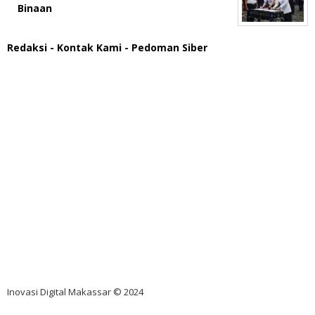
Binaan
Redaksi
- Kontak Kami
- Pedoman Siber
scatter hitam mahjong rekomendasi
maxwin slot online
pola rumus slot gacor
admin slot gacor
situs judi online
bonus scatter hitam mahjong
pakar pola gacor slot online
prediksi juara taruhan bola
Inovasi Digital Makassar © 2024