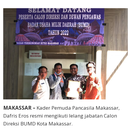
MAKASSAR –
Kader Pemuda Pancasila Makassar,
Dafris Eros resmi mengikuti lelang jabatan Calon
Direksi BUMD Kota Makassar.