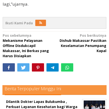
lagi,”ujarnya.
Ikuti Kami Pada
Navigasi
Pos sebelumnya
Pos berikutnya
Mekanisme Pelayanan
Dishub Makassar Pastikan
pos
Offline Disdukcapil
Keselamatan Penumpang
Makassar, Ini Berkas yang
Kapal
Harus Disiapkan
Berita Terpopuler Minggu Ini
Dilantik Dokter Lapas Bulukumba ,
Perkuat Layanan Kesehatan bagi Warga