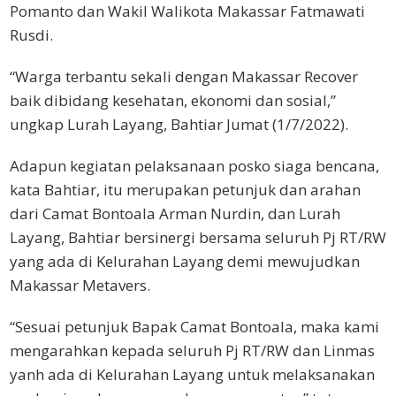
Pomanto dan Wakil Walikota Makassar Fatmawati
Rusdi.
“Warga terbantu sekali dengan Makassar Recover
baik dibidang kesehatan, ekonomi dan sosial,”
ungkap Lurah Layang, Bahtiar Jumat (1/7/2022).
Adapun kegiatan pelaksanaan posko siaga bencana,
kata Bahtiar, itu merupakan petunjuk dan arahan
dari Camat Bontoala Arman Nurdin, dan Lurah
Layang, Bahtiar bersinergi bersama seluruh Pj RT/RW
yang ada di Kelurahan Layang demi mewujudkan
Makassar Metavers.
“Sesuai petunjuk Bapak Camat Bontoala, maka kami
mengarahkan kepada seluruh Pj RT/RW dan Linmas
yanh ada di Kelurahan Layang untuk melaksanakan