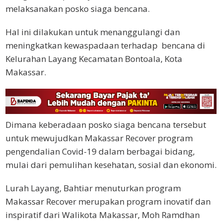
melaksanakan posko siaga bencana.
Hal ini dilakukan untuk menanggulangi dan
meningkatkan kewaspadaan terhadap bencana di
Kelurahan Layang Kecamatan Bontoala, Kota
Makassar.
Dimana keberadaan posko siaga bencana tersebut
untuk mewujudkan Makassar Recover program
pengendalian Covid-19 dalam berbagai bidang,
mulai dari pemulihan kesehatan, sosial dan ekonomi.
Lurah Layang, Bahtiar menuturkan program
Makassar Recover merupakan program inovatif dan
inspiratif dari Walikota Makassar, Moh Ramdhan