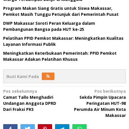
Program Makan Siang Gratis untuk Siswa Makassar,
Pemkot Masih Tunggu Petunjuk dari Pemerintah Pusat
DWP Makassar Soroti Peran Keluarga dalam
Pembangunan Bangsa pada HUT ke-25
Pelatihan PPID Pemkot Makassar: Meningkatkan Kualitas
Layanan Informasi Publik
Meningkatkan Keterbukaan Pemerintah: PPID Pemkot
Makassar Adakan Pelatihan Khusus
Ikuti Kami Pada
Navigasi
Pos sebelumnya
Pos berikutnya
Camat Tallo Menghadiri
Sekda Pimpin Upacara
pos
Undangan Anggota DPRD
Peringatan HUT-98
Dari Fraksi PKS
Perumda Air Minum Kota
Makassar