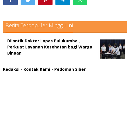
Berita Terpopuler Minggu Ini
Dilantik Dokter Lapas Bulukumba ,
Perkuat Layanan Kesehatan bagi Warga
Binaan
Redaksi
- Kontak Kami
- Pedoman Siber
scatter hitam mahjong rekomendasi
maxwin slot online
pola rumus slot gacor
admin slot gacor
situs judi online