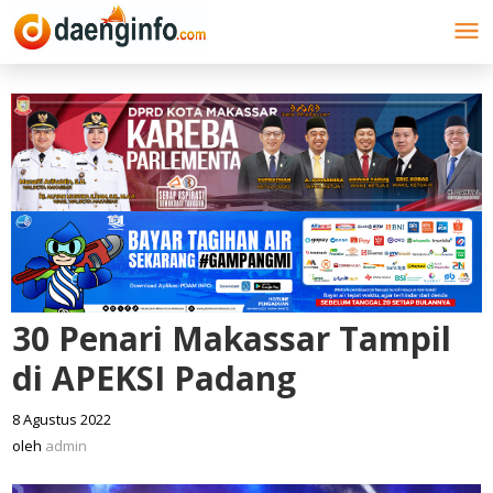
Lewati
ke
konten
30 Penari Makassar Tampil
di APEKSI Padang
8 Agustus 2022
oleh
admin
oleh
admin